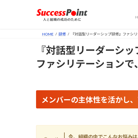
コ
ナ
ン
ビ
H
テ
ゲ
ン
ー
ツ
シ
HOME
研修
『対話型リーダーシップ研修』ファシリ
へ
ョ
『対話型リーダーシッ
ス
ン
キ
に
ファシリテーションで
ッ
移
プ
動
メンバーの主体性を活かし、
今、組織の中でこんなお悩みは