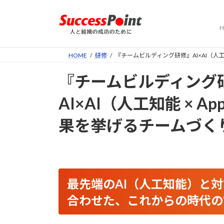
コ
ナ
ン
ビ
H
テ
ゲ
ン
ー
ツ
シ
HOME
研修
『チームビルディング研修』AI×AI（人工知能
へ
ョ
『チームビルディング
ス
ン
キ
に
AI×AI（人工知能 × Ap
ッ
移
プ
動
果を挙げるチームづく
最先端のAI（人工知能）と
合わせた、これからの時代の