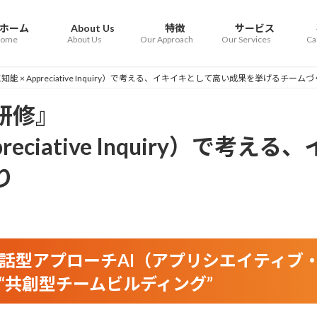
ホーム
About Us
特徴
サービス
ome
About Us
Our Approach
Our Services
Ca
 × Appreciative Inquiry）で考える、イキイキとして高い成果を挙げるチーム
研修』
preciative Inquiry）で
り
対話型アプローチAI（アプリシエイティブ
“共創型チームビルディング”