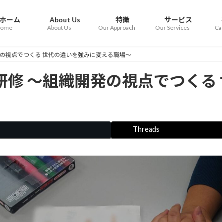
ホーム
About Us
特徴
サービス
ome
About Us
Our Approach
Our Services
Ca
発の視点でつくる 世代の違いを強みに変える職場〜
研修 〜組織開発の視点でつくる
Threads