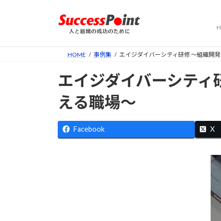
コ
ナ
ン
ビ
H
テ
ゲ
ン
ー
ツ
シ
HOME
事例集
エイジダイバーシティ研修 〜組織開
へ
ョ
エイジダイバーシティ
ス
ン
キ
に
える職場〜
ッ
移
プ
動
Facebook
X